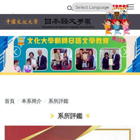
跳
Powered by
Translate
到
主
要
內
容
區
首頁
本系簡介
系所評鑑
系所評鑑